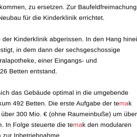
 gekommen, zu ersetzen. Zur Baufeldfreimachung
ubau für die Kinderklinik errichtet.
 der Kinderklinik abgerissen. In den Hang hine
stigt, in dem dann der sechsgeschossige
tralapotheke, einer Eingangs- und
26 Betten entstand.
t sich das Gebäude optimal in die umgebende
kum 492 Betten. Die erste Aufgabe der te
ma
k
von über 300 Mio. € (ohne Raumeinbuße) um über
. In Folge steuerte die te
ma
k den modularen
n zur Inbetriebnahme.